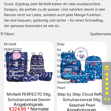
Scout, Ergobag oder McNeill bieten dir viele wunderschöne
Designs, die perfekt zu dir passen. Und natürlich steckt in den
Ranzen nicht nur Liebe, sondern auch jede Menge Funktion:
Sie sind bequem, geräumig und sicher – für einen Schulalltag,
der genauso besonders ist wie du.
Filtern
Spaltenraste
McNeill
Step
PERFECTO
by
5tlg.
Step
Schulranzenset
Cloud
Denim
Reflect
Schulranzenset
5tlg.
Seashell
Pearl
McNeill PERFECTO 5tlg.
Step by Step Cloud Reflect
Sale
Bald wieder lieferbar
4.9
Schulranzenset Denim
Schulranzenset 5tlg.
Angebotspreis
Seashell Pearl
€224,95 *
Normaler
Angebotspreis