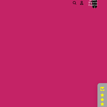
Warenkorb
insgesamt:
0