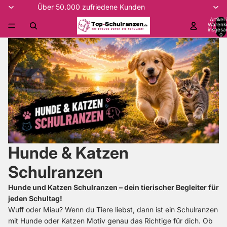
Über 50.000 zufriedene Kunden
Artikel
Warenk
insgesa
0
Hunde & Katzen
Schulranzen
Hunde und Katzen Schulranzen – dein tierischer Begleiter für
jeden Schultag!
Wuff oder Miau? Wenn du Tiere liebst, dann ist ein Schulranzen
mit Hunde oder Katzen Motiv genau das Richtige für dich. Ob