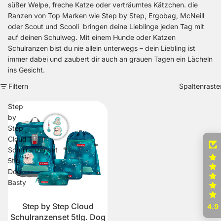
süßer Welpe, freche Katze oder verträumtes Kätzchen. die
Ranzen von Top Marken wie Step by Step, Ergobag, McNeill
oder Scout und Scooli bringen deine Lieblinge jeden Tag mit
auf deinen Schulweg. Mit einem Hunde oder Katzen
Schulranzen bist du nie allein unterwegs – dein Liebling ist
immer dabei und zaubert dir auch an grauen Tagen ein Lächeln
ins Gesicht.
Filtern
Spaltenraste
Step
by
Step
Cloud
Schulranzenset
5tlg.
Dog
Basty
Step by Step Cloud
Sale
4.9
Schulranzenset 5tlg. Dog