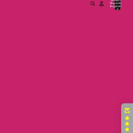
Warenkorb
insgesamt:
0