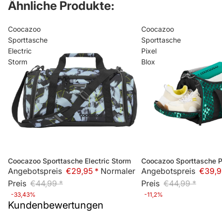
Ähnliche Produkte:
Coocazoo
Coocazoo
Sporttasche
Sporttasche
Electric
Pixel
Storm
Blox
Coocazoo Sporttasche Electric Storm
Coocazoo Sporttasche P
Sale
Sale
Angebotspreis
€29,95 *
Normaler
Angebotspreis
€39,9
Preis
€44,99 *
Preis
€44,99 *
-33,43%
-11,2%
Kundenbewertungen