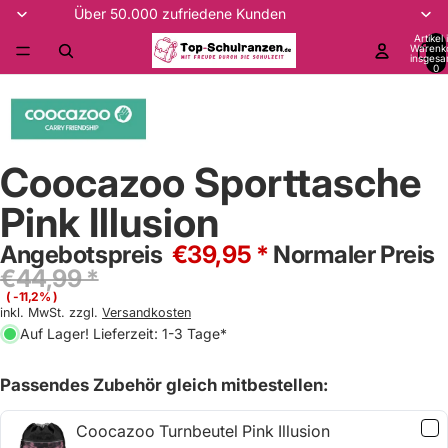
Über 50.000 zufriedene Kunden
Artikel
Warenk
insgesa
0
Coocazoo Sporttasche
Pink Illusion
Angebotspreis
€39,95 *
Normaler Preis
€44,99 *
( -11,2% )
inkl. MwSt. zzgl.
Versandkosten
Auf Lager! Lieferzeit: 1-3 Tage*
Passendes Zubehör gleich mitbestellen:
Coocazoo Turnbeutel Pink Illusion