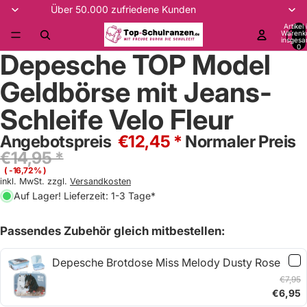
Über 50.000 zufriedene Kunden
Artikel
Warenk
insgesa
0
Depesche TOP Model
Geldbörse mit Jeans-
Schleife Velo Fleur
Angebotspreis
€12,45 *
Normaler Preis
€14,95 *
( -16,72% )
inkl. MwSt. zzgl.
Versandkosten
Auf Lager! Lieferzeit: 1-3 Tage*
Passendes Zubehör gleich mitbestellen:
Depesche Brotdose Miss Melody Dusty Rose
€7,95
€6,95