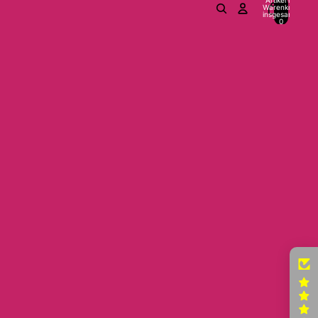
Warenkorb
insgesamt:
0