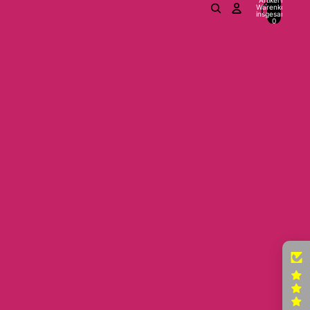
Warenkorb
insgesamt:
0