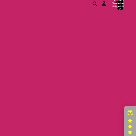
Warenkorb
insgesamt:
0