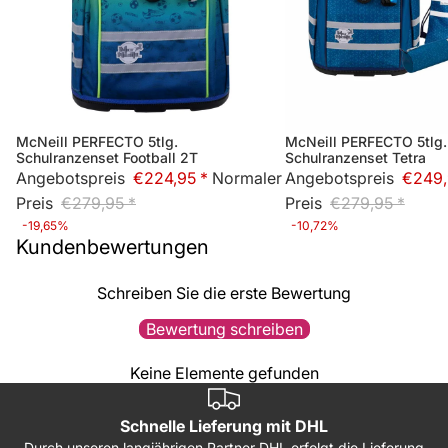
McNeill PERFECTO 5tlg.
McNeill PERFECTO 5tlg.
Sale
Sale
Schulranzenset Football 2T
Schulranzenset Tetra
Angebotspreis
€224,95 *
Normaler
Angebotspreis
€249,
Preis
€279,95 *
Preis
€279,95 *
-19,65%
-10,72%
Kundenbewertungen
Schreiben Sie die erste Bewertung
Bewertung schreiben
Keine Elemente gefunden
Schnelle Lieferung mit DHL
Durch unseren langjährigen Partner DHL erfolgt die Lieferung