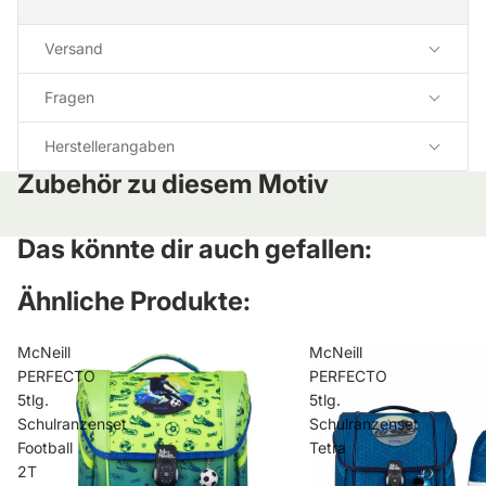
Versand
Fragen
Herstellerangaben
Zubehör zu diesem Motiv
Das könnte dir auch gefallen:
Ähnliche Produkte:
McNeill
McNeill
PERFECTO
PERFECTO
5tlg.
5tlg.
Schulranzenset
Schulranzenset
Football
Tetra
2T