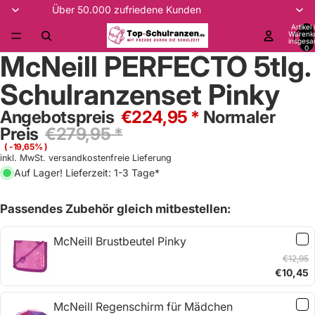
Über 50.000 zufriedene Kunden
Artikel
Warenk
insgesa
0
McNeill PERFECTO 5tlg.
Schulranzenset Pinky
Angebotspreis
€224,95 *
Normaler
Preis
€279,95 *
( -19,65% )
inkl. MwSt. versandkostenfreie Lieferung
Auf Lager! Lieferzeit: 1-3 Tage*
Passendes Zubehör gleich mitbestellen:
McNeill Brustbeutel Pinky
€12,95
€10,45
McNeill Regenschirm für Mädchen