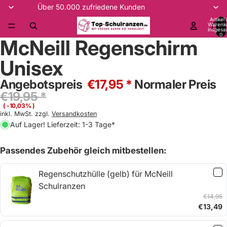
Über 50.000 zufriedene Kunden
Artikel
Warenk
insgesa
0
McNeill Regenschirm
Unisex
Angebotspreis
€17,95 *
Normaler Preis
€19,95 *
( -10,03% )
inkl. MwSt. zzgl.
Versandkosten
Auf Lager! Lieferzeit: 1-3 Tage*
Passendes Zubehör gleich mitbestellen:
Regenschutzhülle (gelb) für McNeill
Schulranzen
€14,95
€13,49