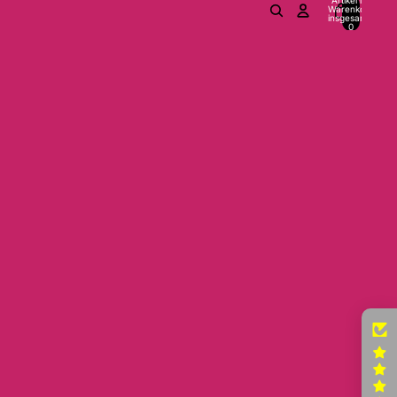
Warenkorb
insgesamt:
0