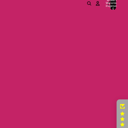
Warenkorb
insgesamt:
0