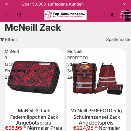
Über 50.000 zufriedene Kunden
Artikel
Warenk
insgesa
0
McNeill Zack
Filtern
Spaltenraste
McNeill
McNeill
3-
PERFECTO
fach
5tlg.
Federmäppchen
Schulranzenset
Zack
Zack
McNeill 3-fach
McNeill PERFECTO 5tlg.
Sale
Sale
Federmäppchen Zack
Schulranzenset Zack
Angebotspreis
Angebotspreis
€28,95 *
Normaler Preis
€224,95 *
Normaler