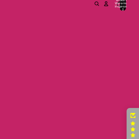
Warenkorb
insgesamt:
0