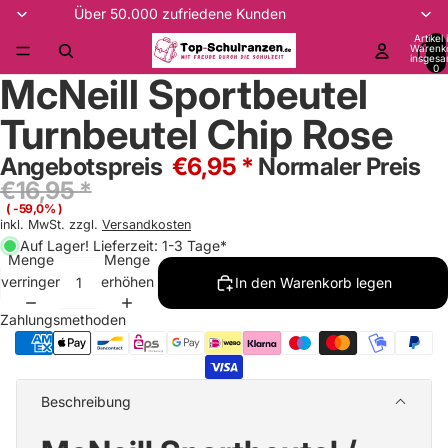
Über 50.000 zufriedene Kunden
Artikel
Warenk
insgesa
0
McNeill Sportbeutel
Turnbeutel Chip Rose
Angebotspreis
€6,95 *
Normaler Preis
€16,95 *
( -59,0% )
inkl. MwSt. zzgl.
Versandkosten
Auf Lager! Lieferzeit: 1-3 Tage*
Menge
Menge
verringern
erhöhen
In den Warenkorb legen
Zahlungsmethoden
Beschreibung