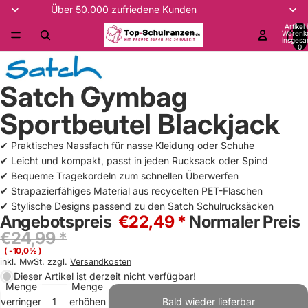
Über 50.000 zufriedene Kunden
Artikel
Warenk
insgesa
0
Satch Gymbag
Sportbeutel Blackjack
✔ Praktisches Nassfach für nasse Kleidung oder Schuhe
✔ Leicht und kompakt, passt in jeden Rucksack oder Spind
✔ Bequeme Tragekordeln zum schnellen Überwerfen
✔ Strapazierfähiges Material aus recycelten PET-Flaschen
✔ Stylische Designs passend zu den Satch Schulrucksäcken
Angebotspreis
€22,49 *
Normaler Preis
€24,99 *
( -10,0% )
inkl. MwSt. zzgl.
Versandkosten
Dieser Artikel ist derzeit nicht verfügbar!
Menge
Menge
verringern
erhöhen
Bald wieder lieferbar