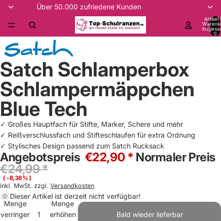
Über 50.000 zufriedene Kunden
Artikel
Warenk
insgesa
0
Satch Schlamperbox
Schlampermäppchen
Blue Tech
✓ Großes Hauptfach für Stifte, Marker, Schere und mehr
✓ Reißverschlussfach und Stifteschlaufen für extra Ordnung
✓ Stylisches Design passend zum Satch Rucksack
Angebotspreis
€22,90 *
Normaler Preis
€24,99 *
( -8,36% )
inkl. MwSt. zzgl.
Versandkosten
Dieser Artikel ist derzeit nicht verfügbar!
Menge
Menge
verringern
erhöhen
Bald wieder lieferbar