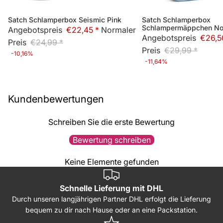
Satch Schlamperbox Seismic Pink
Satch Schlamperbox
Sale
Sale
Schlampermäppchen Nor
Angebotspreis
€22,45 *
Normaler
Angebotspreis
€26,5
Preis
€24,99 *
Preis
€29,99 *
-10,16%
-11,64%
Kundenbewertungen
Schreiben Sie die erste Bewertung
Bewertung schreiben
Keine Elemente gefunden
Schnelle Lieferung mit DHL
Durch unseren langjährigen Partner DHL erfolgt die Lieferung
bequem zu dir nach Hause oder an eine Packstation.