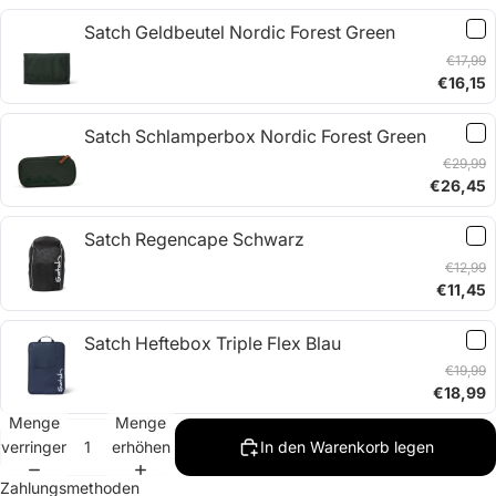
Satch Geldbeutel Nordic Forest Green
€17,99
€16,15
Satch Schlamperbox Nordic Forest Green
€29,99
€26,45
Satch Regencape Schwarz
€12,99
€11,45
Satch Heftebox Triple Flex Blau
€19,99
€18,99
Menge
Menge
verringern
erhöhen
In den Warenkorb legen
Zahlungsmethoden