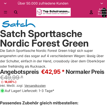
Über 50.000 zufriedene Kunden
Artikel
Warenk
insgesa
0
Satch Sporttasche
Nordic Forest Green
Die Satch Sporttasche Nordic Forest Green trägt sich super
angenehm und das sogar auf 4 verschiedenen Wegen: lässig über
der Schulter, einfach in der Hand, crossbody über dem Oberkörper
oder freihändig als Rucksack.
Angebotspreis
€42,95 *
Normaler Preis
€49,99 *
( -14,08% )
inkl. MwSt. zzgl.
Versandkosten
Auf Lager! Lieferzeit: 1-3 Tage*
Passendes Zubehör gleich mitbestellen: