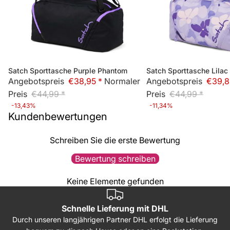
Satch Sporttasche Purple Phantom
Satch Sporttasche Lila
Bald wieder lieferbar
Sale
Angebotspreis
€38,95 *
Normaler
Angebotspreis
€39,8
Preis
€44,99 *
Preis
€44,99 *
-13,43%
-11,34%
Kundenbewertungen
Schreiben Sie die erste Bewertung
Bewertung schreiben
Keine Elemente gefunden
Schnelle Lieferung mit DHL
Durch unseren langjährigen Partner DHL erfolgt die Lieferung