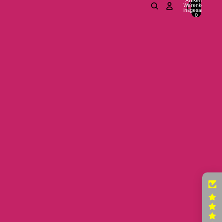
Warenkorb
insgesamt:
0