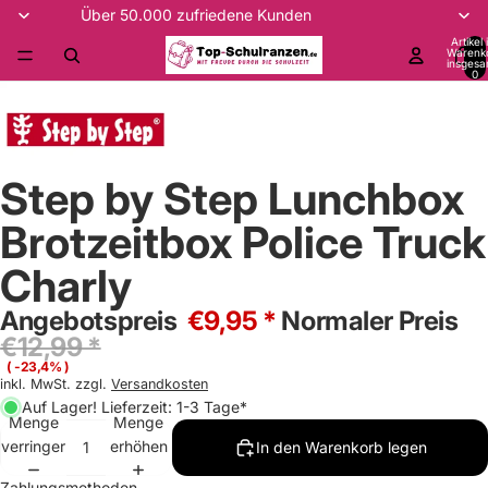
Über 50.000 zufriedene Kunden
Artikel
Warenk
insgesa
0
Step by Step Lunchbox
Brotzeitbox Police Truck
Charly
Angebotspreis
€9,95 *
Normaler Preis
€12,99 *
( -23,4% )
inkl. MwSt. zzgl.
Versandkosten
Auf Lager! Lieferzeit: 1-3 Tage*
Menge
Menge
verringern
erhöhen
In den Warenkorb legen
Zahlungsmethoden