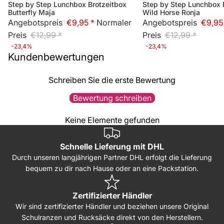
Step by Step Lunchbox Brotzeitbox
Step by Step Lunchbox 
Sale
Bald wieder lieferbar
Butterfly Maja
Wild Horse Ronja
Angebotspreis
€9,95 *
Normaler
Angebotspreis
€9,95
Preis
€12,99 *
Preis
€12,99 *
-23,4%
-23,4%
Kundenbewertungen
Schreiben Sie die erste Bewertung
Bewertung schreiben
Keine Elemente gefunden
Schnelle Lieferung mit DHL
Durch unseren langjährigen Partner DHL erfolgt die Lieferung
bequem zu dir nach Hause oder an eine Packstation.
Zertifizierter Händler
Wir sind zertifizierter Händler und beziehen unsere Original
Schulranzen und Rucksäcke direkt von den Herstellern.