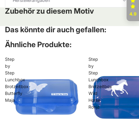
Herstellerangaben
Zubehör zu diesem Motiv
4.9
Das könnte dir auch gefallen:
Ähnliche Produkte:
Step
Step
by
by
Step
Step
Lunchbox
Lunchbox
Brotzeitbox
Brotzeitbox
Butterfly
Wild
Maja
Horse
Ronja