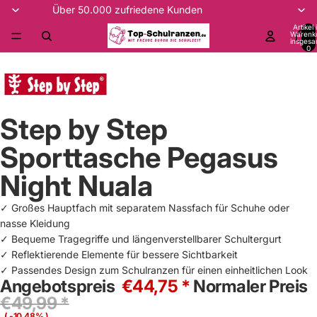
Über 50.000 zufriedene Kunden
Artikel
Warenk
insgesa
0
Step by Step
Sporttasche Pegasus
Night Nuala
✓ Großes Hauptfach mit separatem Nassfach für Schuhe oder
nasse Kleidung
✓ Bequeme Tragegriffe und längenverstellbarer Schultergurt
✓ Reflektierende Elemente für bessere Sichtbarkeit
✓ Passendes Design zum Schulranzen für einen einheitlichen Look
Angebotspreis
€44,75 *
Normaler Preis
€49,99 *
( -10,48% )