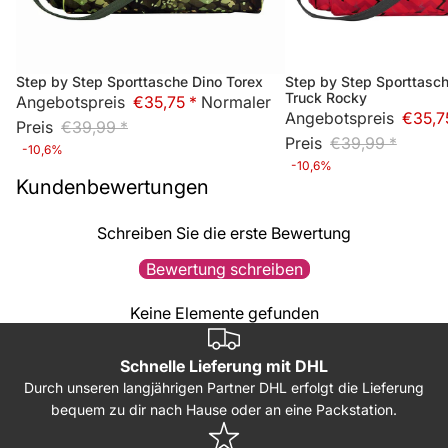
Step by Step Sporttasche Dino Torex
Step by Step Sporttasc
Bald wieder lieferbar
Sale
Truck Rocky
Angebotspreis
€35,75 *
Normaler
Angebotspreis
€35,7
Preis
€39,99 *
Preis
€39,99 *
-10,6%
-10,6%
Kundenbewertungen
Schreiben Sie die erste Bewertung
Bewertung schreiben
Keine Elemente gefunden
Schnelle Lieferung mit DHL
Durch unseren langjährigen Partner DHL erfolgt die Lieferung
bequem zu dir nach Hause oder an eine Packstation.