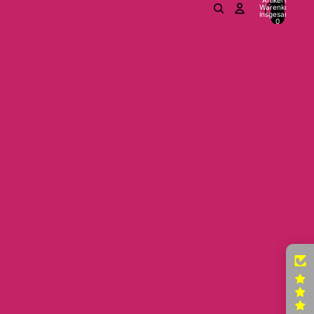
Warenkorb
insgesamt:
0