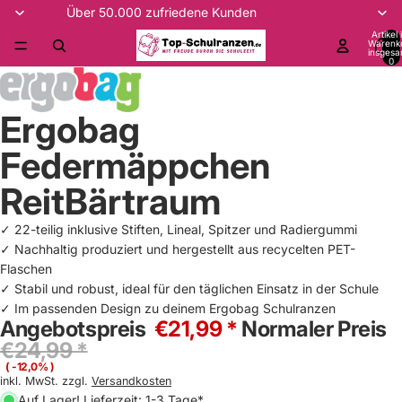
Über 50.000 zufriedene Kunden
Artikel
Warenk
insgesa
0
Ergobag
Federmäppchen
ReitBärtraum
✓ 22-teilig inklusive Stiften, Lineal, Spitzer und Radiergummi
✓ Nachhaltig produziert und hergestellt aus recycelten PET-
Flaschen
✓ Stabil und robust, ideal für den täglichen Einsatz in der Schule
✓ Im passenden Design zu deinem Ergobag Schulranzen
Angebotspreis
€21,99 *
Normaler Preis
€24,99 *
( -12,0% )
inkl. MwSt. zzgl.
Versandkosten
Auf Lager! Lieferzeit: 1-3 Tage*