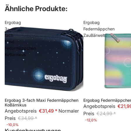
Ähnliche Produkte:
Ergobag
Ergobag
3-
Federmäppchen
fach
ZauBärwelt
Maxi
Federmäppchen
KoBärnikus
Ergobag 3-fach Maxi Federmäppchen
Ergobag Federmäppchen
Bald wieder lieferbar
Bald wieder lieferbar
KoBärnikus
Angebotspreis
€21,9
Angebotspreis
€31,49 *
Normaler
Preis
€24,99 *
Preis
€34,99 *
-12,0%
-10,0%