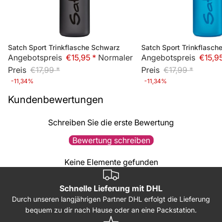
Satch Sport Trinkflasche Schwarz
Satch Sport Trinkflasche
Sale
Sale
Angebotspreis
€15,95 *
Normaler
Angebotspreis
€15,9
Preis
€17,99 *
Preis
€17,99 *
-11,34%
-11,34%
Kundenbewertungen
Schreiben Sie die erste Bewertung
Bewertung schreiben
Keine Elemente gefunden
Schnelle Lieferung mit DHL
Durch unseren langjährigen Partner DHL erfolgt die Lieferung
bequem zu dir nach Hause oder an eine Packstation.