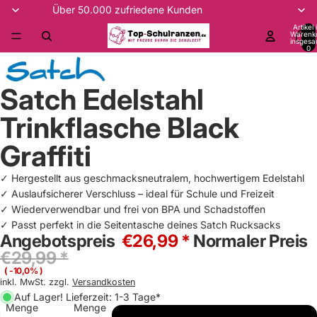
Über 50.000 zufriedene Kunden
Artikel
Warenk
insgesa
0
Satch Edelstahl
Trinkflasche Black
Graffiti
✓ Hergestellt aus geschmacksneutralem, hochwertigem Edelstahl
✓ Auslaufsicherer Verschluss – ideal für Schule und Freizeit
✓ Wiederverwendbar und frei von BPA und Schadstoffen
✓ Passt perfekt in die Seitentasche deines Satch Rucksacks
Angebotspreis
€26,99 *
Normaler Preis
€29,99 *
( -10,0% )
inkl. MwSt. zzgl.
Versandkosten
Auf Lager! Lieferzeit: 1-3 Tage*
Menge
Menge