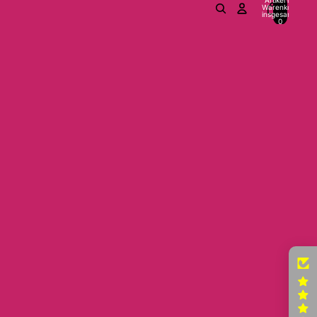
Warenkorb
insgesamt:
0