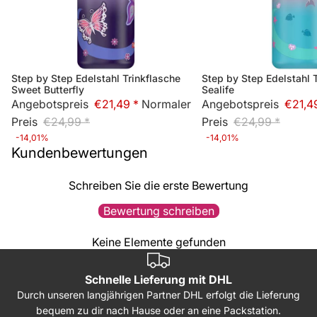
Step by Step Edelstahl Trinkflasche
Step by Step Edelstahl 
Sale
Sale
Sweet Butterfly
Sealife
Angebotspreis
€21,49 *
Normaler
Angebotspreis
€21,4
Preis
€24,99 *
Preis
€24,99 *
-14,01%
-14,01%
Kundenbewertungen
Schreiben Sie die erste Bewertung
Bewertung schreiben
Keine Elemente gefunden
Schnelle Lieferung mit DHL
Durch unseren langjährigen Partner DHL erfolgt die Lieferung
bequem zu dir nach Hause oder an eine Packstation.