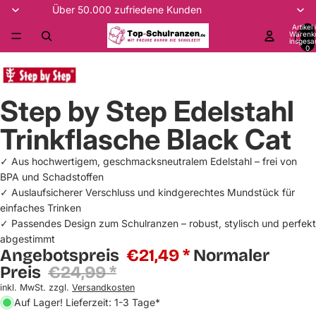
Über 50.000 zufriedene Kunden
Artikel
Warenk
insgesa
0
Step by Step Edelstahl
Trinkflasche Black Cat
✓ Aus hochwertigem, geschmacksneutralem Edelstahl – frei von
BPA und Schadstoffen
✓ Auslaufsicherer Verschluss und kindgerechtes Mundstück für
einfaches Trinken
✓ Passendes Design zum Schulranzen – robust, stylisch und perfekt
abgestimmt
Angebotspreis
€21,49 *
Normaler
Preis
€24,99 *
inkl. MwSt. zzgl.
Versandkosten
Auf Lager! Lieferzeit: 1-3 Tage*