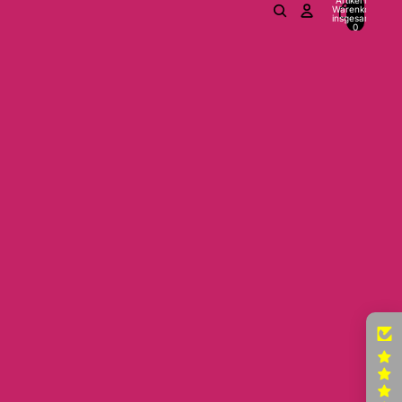
Warenkorb
insgesamt:
0